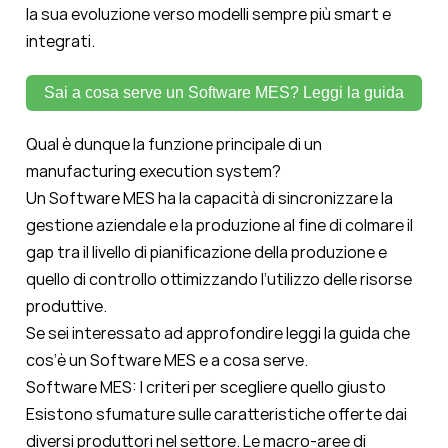
la sua evoluzione verso modelli sempre più smart e
integrati.
Sai a cosa serve un Software MES? Leggi la guida
Qual è dunque la funzione principale di un
manufactu
ring
exec
ution
system?
Un Software MES ha la capacità di
sincronizzare la
gestione aziendale e la produzione
al fine di colmare il
gap
tra il livello di pianificazione della produzione e
quello di controllo ottimizzando l’utilizzo delle risorse
produttive.
Se sei interessato ad approfondire leggi la guida che
cos’è un Software MES e a cosa serve
.
Software MES: I criteri per scegliere quello giusto
Esistono sfumature sulle caratteristiche offerte dai
diversi produttori nel settore. Le macro-aree di