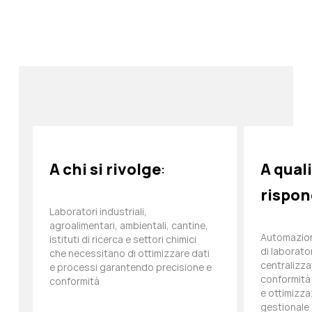
A chi si rivolge
:
A qual
rispo
Laboratori industriali,
agroalimentari, ambientali, cantine,
Automazion
istituti di ricerca e settori chimici
di laborato
che necessitano di ottimizzare dati
centralizza
e processi garantendo precisione e
conformità
conformità
e ottimizza
gestionale