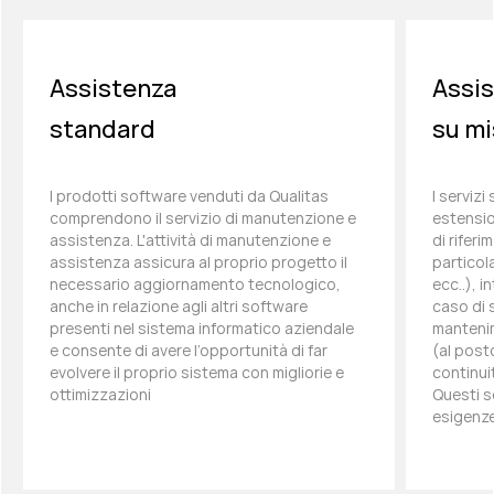
Assistenza
Assi
standard
su mi
I prodotti software venduti da Qualitas
I serviz
comprendono il servizio di manutenzione e
estensio
assistenza. L'attività di manutenzione e
di riferi
assistenza assicura al proprio progetto il
particol
necessario aggiornamento tecnologico,
ecc..), i
anche in relazione agli altri software
caso di s
presenti nel sistema informatico aziendale
manteni
e consente di avere l’opportunità di far
(al post
evolvere il proprio sistema con migliorie e
continui
ottimizzazioni
Questi s
esigenze