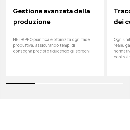
Gestione avanzata della
Trac
produzione
dei 
NET@PRO pianifica e ottimizza ogni fase
Ogni uni
produttiva, assicurando tempi di
reale, g
consegna precisi e riducendo gli sprechi.
normativ
controll