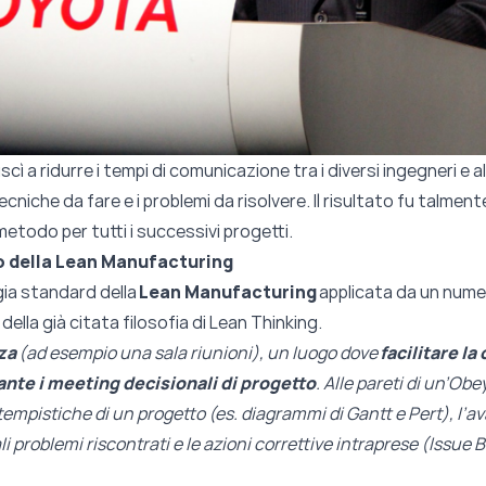
ì a ridurre i tempi di comunicazione tra i diversi ingegneri e all
te tecniche da fare e i problemi da risolvere. Il risultato fu ta
etodo per tutti i successivi progetti.
 della Lean Manufacturing
ia standard della
Lean Manufacturing
applicata da un nume
della già citata filosofia di Lean Thinking.
za
(ad esempio una sala riunioni), un luogo dove
facilitare l
nte i meeting decisionali di progetto
. Alle pareti di un’Ob
empistiche di un progetto (es. diagrammi di Gantt e Pert), l’a
i problemi riscontrati e le azioni correttive intraprese (Issue 