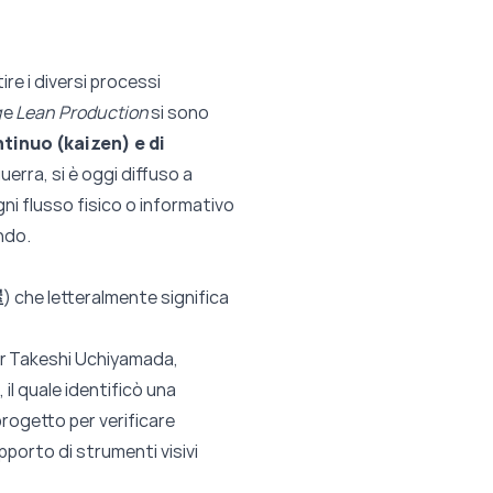
ire i diversi processi
g
e
Lean Production
si sono
tinuo (kaizen) e di
rra, si è oggi diffuso a
gni flusso fisico o informativo
ndo.
屋
) che letteralmente significa
er
Takeshi Uchiyamada
,
il quale identificò una
 progetto per verificare
upporto di strumenti visivi