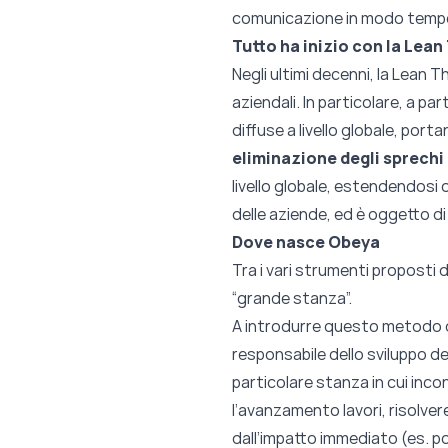
comunicazione in modo tempes
Tutto ha inizio con la Lean
Negli ultimi decenni, la Lean T
aziendali. In particolare, a par
diffuse a livello globale, port
eliminazione degli sprechi
livello globale, estendendosi o
delle aziende, ed è oggetto di
Dove nasce Obeya
Tra i vari strumenti proposti d
“grande stanza”.
A introdurre questo metodo di 
responsabile dello sviluppo de
particolare stanza in cui incon
l’avanzamento lavori, risolvere
dall’impatto immediato (es. po