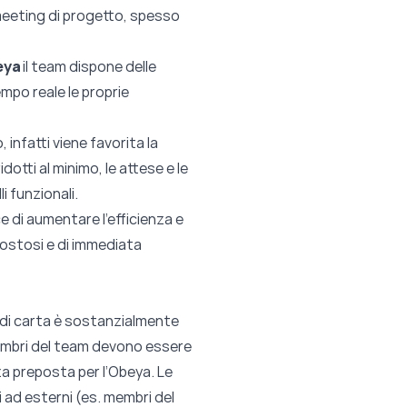
meeting di progetto, spesso
eya
il team dispone delle
mpo reale le proprie
, infatti viene favorita la
dotti al minimo, le attese e le
i funzionali.
 di aumentare l’efficienza e
 costosi e di immediata
e di carta è sostanzialmente
embri del team devono essere
 preposta per l’Obeya. Le
i ad esterni (es. membri del