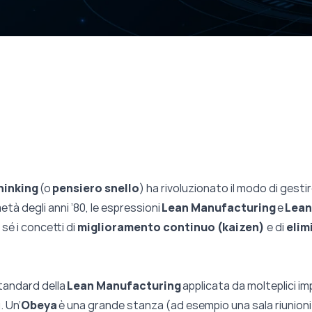
hinking
(o
pensiero snello
) ha rivoluzionato il modo di gestir
metà degli anni ’80, le espressioni
Lean Manufacturing
e
Lean
 sé i concetti di
miglioramento continuo (kaizen)
e di
elim
tandard della
Lean Manufacturing
applicata da molteplici im
. Un’
Obeya
è una grande stanza (ad esempio una sala riunioni),