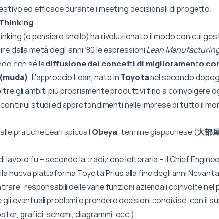
tivo ed efficace durante i meeting decisionali di progetto.
 Thinking
hinking (o pensiero snello) ha rivoluzionato il modo con cui gest
tire dalla metà degli anni ‘80 le espressioni
Lean Manufacturin
ando con sé la
diffusione dei concetti di miglioramento con
 (muda)
. L’approccio Lean, nato in
Toyota
nel secondo dopogue
ltre gli ambiti più propriamente produttivi fino a coinvolgere o
 continui studi ed approfondimenti nelle imprese di tutto il mo
alle pratiche Lean spicca l’
Obeya
, termine giapponese (
大部
lavoro fu – secondo la tradizione letteraria – il Chief Engine
lla nuova piattaforma Toyota Prius alla fine degli anni Novanta, 
trare i responsabili delle varie funzioni aziendali coinvolte nel
 gli eventuali problemi e prendere decisioni condivise, con il s
ster, grafici, schemi, diagrammi, ecc.).