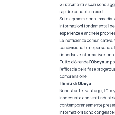
Gli strumenti visuali sono a
rapidi e condotti in piedi.
Sui diagrammi sono immediatame
informazioni fondamentali per
esperienze e anche le proprie 
Le inefficienze comunicative, ti
condivisione tra le persone e l
ridondanze informative sono el
Tutto ciò rende l’
Obeya
un po
l’efficacia della fase progett
comprensione.
I limiti di Obeya
Nonostante i vantaggi, l’Obeya 
inadeguata contesti industriali
contemporaneamente presenti 
informazioni sono congelate ne