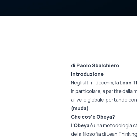
di Paolo Sbalchiero
Introduzione
Negli ultimi decenni, la
Lean T
In particolare, a partire dalla 
a livello globale, portando con
(muda)
.
Che cos’è Obeya?
L’
Obeya
è una metodologia s
della filosofia di Lean Thinking