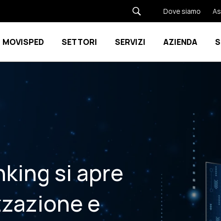
Dove siamo
As
MOVISPED
SETTORI
SERVIZI
AZIENDA
S
Show submenu for Movisped
Show submenu for SETTORI
nking si apre
izzazione e