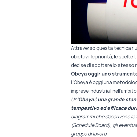
Attraverso questa tecnica riusc
obiettivi, le priorità, le scel
decise di adottare lo stesso m
Obeya oggi: uno strumento
L’Obeya è oggi una metodolog
imprese industriali nell’ambito 
Un’
Obeya
è
una grande stan
tempestivo ed efficace dura
diagrammi che descrivono le t
(Schedule Board), gli eventual
gruppo di lavoro.