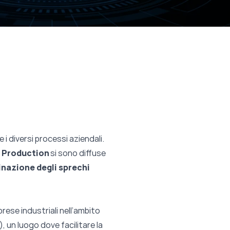
e i diversi processi aziendali.
 Production
si sono diffuse
inazione degli sprechi
prese industriali nell’ambito
 un luogo dove facilitare la