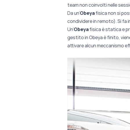
team non coinvolti nelle sessi
Da un’
Obeya
fisica non si pos
condividere in remoto). Si fa 
Un’
Obeya
fisica è statica e p
gestito in Obeya è finito, vie
attivare alcun meccanismo ef