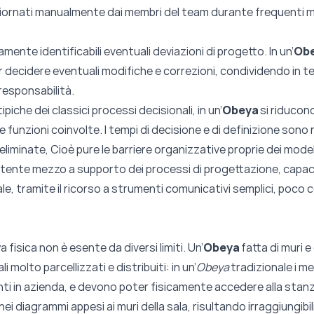
ggiornati manualmente dai membri del team durante frequenti 
nte identificabili eventuali deviazioni di progetto. In un’
Ob
 decidere eventuali modifiche e correzioni, condividendo in te
responsabilità.
piche dei classici processi decisionali, in un’
Obeya
si riducono
e funzioni coinvolte. I tempi di decisione e di definizione sono ri
iminate, Cioè pure le barriere organizzative proprie dei modell
tente mezzo a supporto dei processi di progettazione, capace
uale, tramite il ricorso a strumenti comunicativi semplici, poco
fisica non è esente da diversi limiti. Un’
Obeya
fatta di muri 
 molto parcellizzati e distribuiti: in un’
Obeya
tradizionale i m
in azienda, e devono poter fisicamente accedere alla stanza
i diagrammi appesi ai muri della sala, risultando irraggiungibil