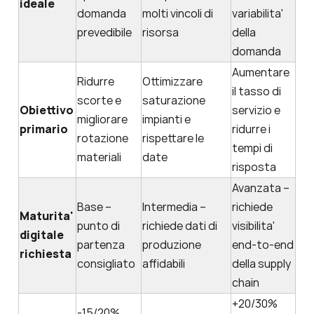
ideale
domanda
molti vincoli di
variabilita'
prevedibile
risorsa
della
domanda
Aumentare
Ridurre
Ottimizzare
il tasso di
scorte e
saturazione
Obiettivo
servizio e
migliorare
impianti e
primario
ridurre i
rotazione
rispettare le
tempi di
materiali
date
risposta
Avanzata –
Base –
Intermedia –
richiede
Maturita'
punto di
richiede dati di
visibilita'
digitale
partenza
produzione
end-to-end
richiesta
consigliato
affidabili
della supply
chain
+20/30%
-15/20%