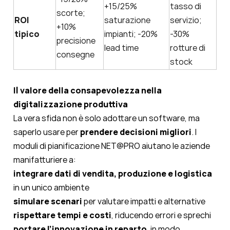
+15/25%
tasso di
scorte;
ROI
saturazione
servizio;
+10%
tipico
impianti; -20%
-30%
precisione
lead time
rotture di
consegne
stock
Il valore della consapevolezza nella
digitalizzazione produttiva
La vera sfida non è solo adottare un software, ma
saperlo usare per
prendere decisioni migliori
. I
moduli di pianificazione NET@PRO aiutano le aziende
manifatturiere a:
integrare dati di vendita, produzione e logistica
in un unico ambiente
simulare scenari
per valutare impatti e alternative
rispettare tempi e costi
, riducendo errori e sprechi
portare l’innovazione in reparto
, in modo