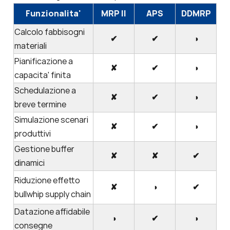
Funzionalita'
MRP II
APS
DDMRP
Calcolo fabbisogni
✔
✔
◑
materiali
Pianificazione a
✘
✔
◑
capacita' finita
Schedulazione a
✘
✔
◑
breve termine
Simulazione scenari
✘
✔
◑
produttivi
Gestione buffer
✘
✘
✔
dinamici
Riduzione effetto
✘
◑
✔
bullwhip supply chain
Datazione affidabile
◑
✔
◑
consegne