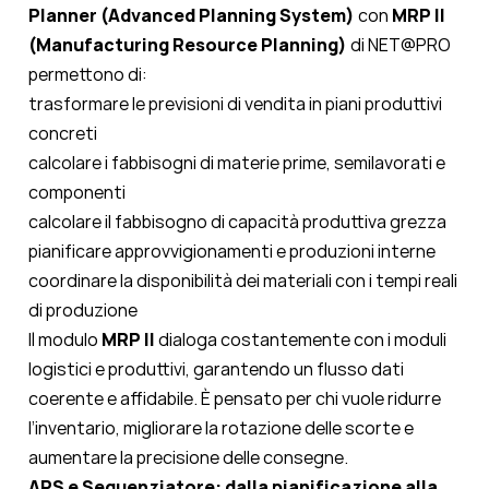
Planner (Advanced Planning System)
con
MRP II
(Manufacturing Resource Planning)
di NET@PRO
permettono di:
trasformare le previsioni di vendita in piani produttivi
concreti
calcolare i fabbisogni di materie prime, semilavorati e
componenti
calcolare il fabbisogno di capacità produttiva grezza
pianificare approvvigionamenti e produzioni interne
coordinare la disponibilità dei materiali con i tempi reali
di produzione
Il
modulo
MRP
II
dialoga costantemente con i moduli
logistici e produttivi, garantendo un flusso dati
coerente e affidabile. È pensato per chi vuole ridurre
l’inventario, migliorare la rotazione delle scorte e
aumentare la precisione delle consegne.
APS e Sequenziatore: dalla pianificazione alla