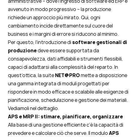
amministrative – dove l’ingresso di software ed ERP è
avvenuto in modo progressivo – la produzione
richiede un approccio più mirato. Qui, ogni
cambiamento incide direttamente sul cuore del
business e i margini di errore si riducono al minimo.
Per questo, l’introduzione di
software gestionali di
produzione
deve essere supportata da
consapevolezza, dati affidabili e strumenti flessibili,
capaci di adattarsi alla complessità del reparto. In
quest’ottica, la suite
NET@PRO
mette a disposizione
una gamma integrata di moduli progettati per
rispondere in modo efficace e scalabile alle esigenze di
pianificazione, schedulazione e gestione dei materiali.
Vediamoli nel dettaglio.
APS e MRP II: stimare, pianificare, organizzare
Alla base di una gestione efficiente c’è la capacità di
prevedere e calcolare ciò che serve. Il modulo
APS