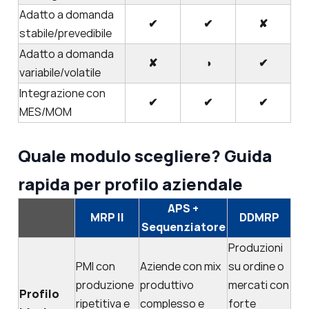
Adatto a domanda
✔
✔
✘
stabile/prevedibile
Adatto a domanda
✘
◑
✔
variabile/volatile
Integrazione con
✔
✔
✔
MES/MOM
Quale modulo scegliere? Guida
rapida per profilo aziendale
APS +
MRP II
DDMRP
Sequenziatore
Produzioni
PMI con
Aziende con mix
su ordine o
produzione
produttivo
mercati con
Profilo
ripetitiva e
complesso e
forte