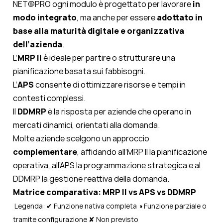
NET@PRO ogni modulo è progettato per lavorare
in
modo integrato
, ma anche per essere
adottato in
base alla maturità digitale e organizzativa
dell’azienda
.
L’
MRP II
è ideale per partire o strutturare una
pianificazione basata sui fabbisogni.
L’
APS
consente di ottimizzare risorse e tempi in
contesti complessi.
Il
DDMRP
è la risposta per aziende che operano in
mercati dinamici, orientati alla domanda.
Molte aziende scelgono un approccio
complementare
, affidando all’MRP II la pianificazione
operativa, all’APS la programmazione strategica e al
DDMRP la gestione reattiva della domanda.
Matrice comparativa: MRP II vs APS vs DDMRP
Legenda: ✔ Funzione nativa completa ◑ Funzione parziale o
tramite configurazione ✘ Non previsto