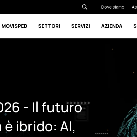
Dove siamo
As
MOVISPED
SETTORI
SERVIZI
AZIENDA
S
Show submenu for Movisped
Show submenu for SETTORI
26 - Il futuro
è ibrido: AI,