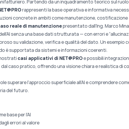
manifatturiero. Partendo da un inquadramento teorico sul ruo
NET@PRO
rappresenti la base operativa e informativa necess
voluzioni concrete in ambiti come manutenzione, costificazione 
aso reale di manutenzione
presentato dall’Ing. Marco Mina
dell’AI senza una base dati strutturata — con errori e “allucinazi
igoroso su validazione, verifica e qualità del dato. Un esempio c
do è supportata da sistemi e informazioni coerenti.
mostrati
casi applicativi di NET@PRO
e possibili integrazion
i dal caso pratico, offrendo una visione chiara e realistica di
le superare l’approccio superficiale all’AI e comprendere come
tria del futuro.
e base per l’AI
gli errori al valore