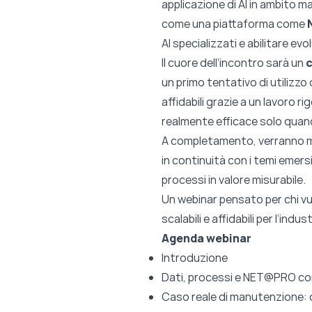
applicazione di AI in ambito 
come una piattaforma come
AI specializzati e abilitare e
Il cuore dell’incontro sarà un
c
un primo tentativo di utilizzo 
affidabili grazie a un lavoro r
realmente efficace solo quan
A completamento, verranno 
in continuità con i temi emers
processi in valore misurabile.
Un webinar pensato per chi vuo
scalabili e affidabili per l’indus
Agenda webinar
Introduzione
Dati, processi e NET@PRO com
Caso reale di manutenzione: da