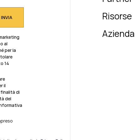
Risorse
Azienda
 marketing
o al
é per la
itolare
to 14
are
 il
inalità di
tà del
informativa
ompreso