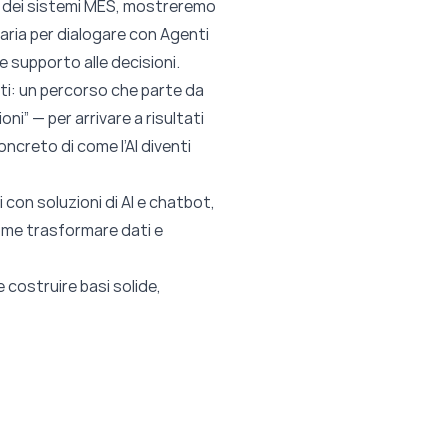
lo dei sistemi MES, mostreremo
aria per dialogare con Agenti
e supporto alle decisioni.
ti: un percorso che parte da
oni” — per arrivare a risultati
oncreto di come l’AI diventi
i con soluzioni di AI e chatbot,
 come trasformare dati e
 costruire basi solide,