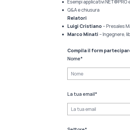
Esempi applicativi NET@PRO e
Q&A e chiusura
Relatori
Luigi Cristiano
– Presales M
Marco Minati
– Ingegnere, l
Compila il form partecipar
Nome
*
La tua email
*
Settore
*