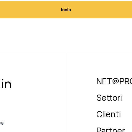
 in
NET@PR
Settori
Clienti
se
Partner