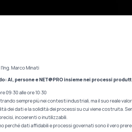
 l'Ing. Marco Minati
rido: AI, persone e NET@PRO insieme nei processi produtt
re 09:30 alle ore 10:30
 entrando sempre più nei contesti industriali, ma il suo reale va
à dei dati e la solidità dei processi su cui viene costruita. Se
recisi, incoerenti o inutilizzabili.
o perché dati affidabili e processi governati sono il vero prere