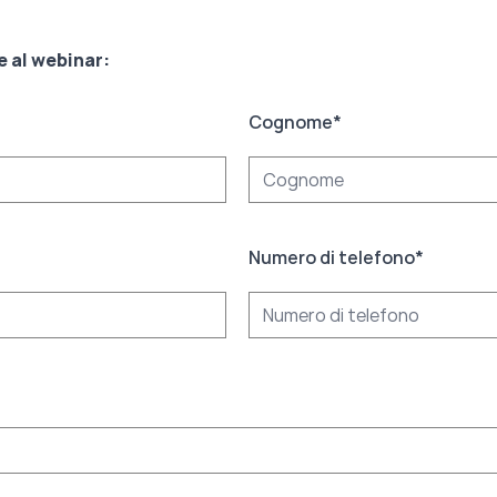
e al webinar:
Cognome
*
Numero di telefono
*