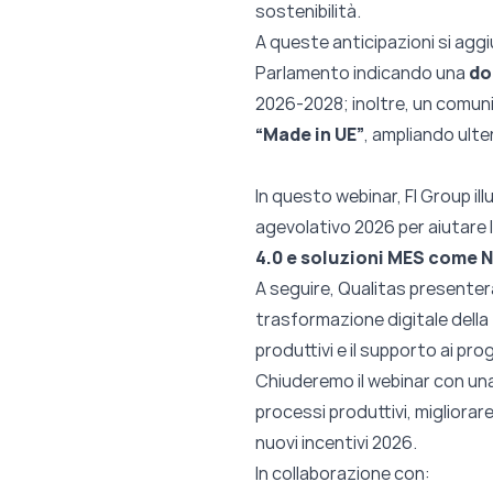
sostenibilità.
A queste anticipazioni si aggi
Parlamento indicando una
do
2026‑2028; inoltre, un comunic
“Made in UE”
, ampliando ulte
In questo webinar, FI Group il
agevolativo 2026 per aiutare 
4.0 e soluzioni MES come
A seguire, Qualitas presenter
trasformazione digitale della f
produttivi e il supporto ai pr
Chiuderemo il webinar con un
processi produttivi, migliorar
nuovi incentivi 2026.
In collaborazione con: