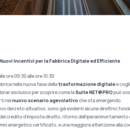
vi Incentivi per la Fabbrica Digitale ed Efficiente
e ore 09:30 alle ore 10:30
bbrica nella nuova fase della
trasformazione digitale
e cogli
inar esclusivo per scoprire come la
Suite NET@PRO
può sos
ti nel
nuovo scenario agevolativo
che sta emergendo.
o decreto attuativo, sono già evidenti alcune direttrici fond
e del credito d’imposta diretto, ritorno dell’iperammortament
parmio energetico certificato, e una maggiore attenzione alla co