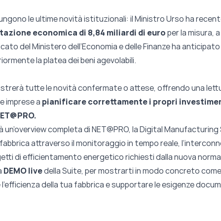
ungono le ultime novità istituzionali: il Ministro Urso ha rece
tazione economica di 8,84 miliardi di euro
per la misura, a
ato del Ministero dell’Economia e delle Finanze ha anticipato l
riormente la platea dei beni agevolabili.
lustrerà tutte le novità confermate o attese, offrendo una lett
le imprese a
pianificare correttamente i propri investime
 NET@PRO.
à un’overview completa di NET@PRO, la Digital Manufacturing Su
abbrica attraverso il monitoraggio in tempo reale, l’interconnes
ogetti di efficientamento energetico richiesti dalla nuova norma
a
DEMO live
della Suite, per mostrarti in modo concreto com
e l’efficienza della tua fabbrica e supportare le esigenze docu