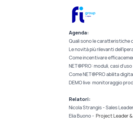
Agenda:
Quali sono le caratteristich
Le novità più rilevanti dell'i
Come incentivare efficacement
NET@PRO: moduli, casi d’uso e
Come NET@PRO abilita digital
DEMO live: monitoraggio prod
Relatori:
Nicola Strangis -
Sales Leader
Elia Buono -
Project Leader &