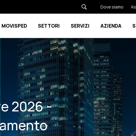
Dove siamo
As
MOVISPED
SETTORI
SERVIZI
AZIENDA
S
Show submenu for Movisped
Show submenu for SETTORI
e 2026 -
tamento