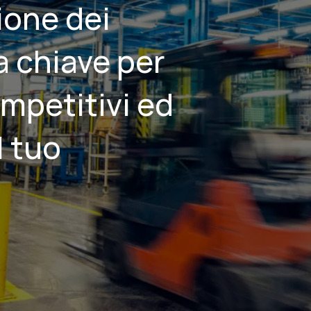
ione dei
a chiave per
mpetitivi ed
l tuo