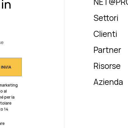
 in
NET@PR
Settori
Clienti
se
Partner
Risorse
Azienda
 marketing
o al
é per la
itolare
to 14
are