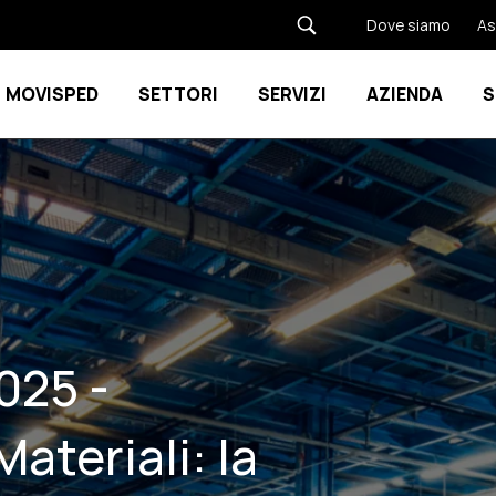
Dove siamo
As
MOVISPED
SETTORI
SERVIZI
AZIENDA
S
Show submenu for Movisped
Show submenu for SETTORI
025 -
Materiali: la