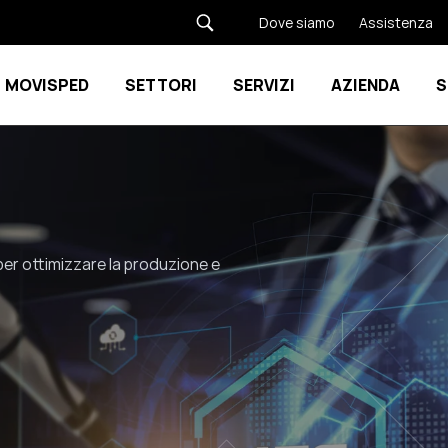
Dove siamo
Assistenza
MOVISPED
SETTORI
SERVIZI
AZIENDA
S
Show submenu for Movisped
Show submenu for SETTORI
er ottimizzare la produzione e